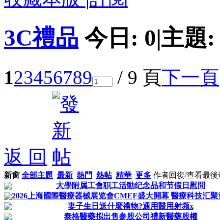
3C禮品
今日:
0
|
主題
1
2
3
4
5
6
7
8
9
/ 9 頁
下一頁
返 回
新窗
全部主題
最新
熱門
熱帖
精華
更多
作者
回復/查看
最後
大學附属工會职工活動纪念品和节假日慰問
2026上海國際醫療器械展览會CMEF盛大開幕 醫療科技汇
妻子生日送什麼禮物?通用醫用射频x
泰格醫藥拟出售参股公司禮新醫藥股權