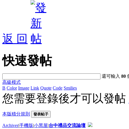
返 回
快速發帖
還可輸入
80
高級模式
B
Color
Image
Link
Quote
Code
Smilies
您需要登錄後才可以發帖
本版積分規則
發表帖子
Archiver
|
手機版
|
小黑屋
|
台中禮品交流論壇