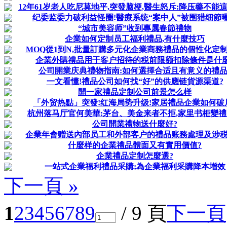
12年61岁老人吃尼莫地平,突發脑梗,醫生怒斥:降压藥不能
纪委监委力破利益怪圈!醫療系统“案中人”被围猎细節
“城市美容师”收到專属春節禮物
企業如何定制员工福利禮品,有什麼技巧
MOQ從1到N,批量訂購多元化企業商務禮品的個性化定
企業外購禮品用于客户招待的税前限额扣除條件是什麼
公司開業庆典禮物指南:如何選擇合适且有意义的禮品
一文看懂!禮品公司如何找“好”的供應链貨源渠道?
開一家禮品定制公司前景怎么样
「外贸热點」突發!红海局势升级!家居禮品企業如何破
杭州落马厅官何美華:茅台、美金来者不拒,家里书柜變
公司開業禮物送什麼好?
企業年會赠送內部员工和外部客户的禮品账務處理及涉
什麼样的企業禮品體面又有實用價值?
企業禮品定制怎麼選?
一站式企業福利禮品采購;為企業福利采購降本增效
下一頁 »
1
2
3
4
5
6
7
8
9
/ 9 頁
下一頁