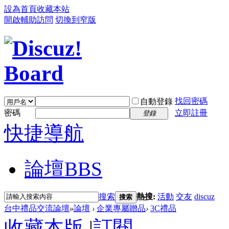
設為首頁
收藏本站
開啟輔助訪問
切換到窄版
找回密碼
自動登錄
密碼
立即註冊
登錄
快捷導航
論壇
BBS
搜索
熱搜:
活動
交友
discuz
搜索
台中禮品交流論壇
»
論壇
›
企業專屬贈品
›
3C禮品
收藏本版
|
訂閱