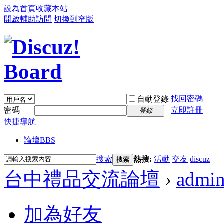
設為首頁
收藏本站
開啟輔助訪問
切換到窄版
找回密碼
自動登錄
密碼
立即註冊
登錄
快捷導航
論壇
BBS
搜索
熱搜:
活動
交友
discuz
搜索
台中禮品交流論壇
›
admi
加為好友