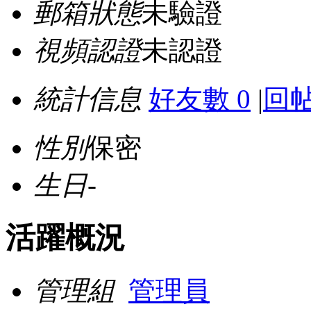
郵箱狀態
未驗證
視頻認證
未認證
統計信息
好友數 0
|
回帖
性別
保密
生日
-
活躍概況
管理組
管理員