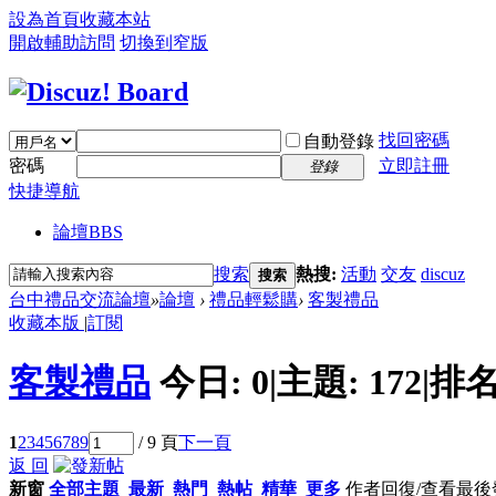
設為首頁
收藏本站
開啟輔助訪問
切換到窄版
找回密碼
自動登錄
密碼
立即註冊
登錄
快捷導航
論壇
BBS
搜索
熱搜:
活動
交友
discuz
搜索
台中禮品交流論壇
»
論壇
›
禮品輕鬆購
›
客製禮品
收藏本版
|
訂閱
客製禮品
今日:
0
|
主題:
172
|
排名
1
2
3
4
5
6
7
8
9
/ 9 頁
下一頁
返 回
新窗
全部主題
最新
熱門
熱帖
精華
更多
作者
回復/查看
最後