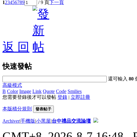
1
2
3
4
5
6
7
8
9
/ 9 頁
下一頁
返 回
快速發帖
還可輸入
80
高級模式
B
Color
Image
Link
Quote
Code
Smilies
您需要登錄後才可以發帖
登錄
|
立即註冊
本版積分規則
發表帖子
Archiver
|
手機版
|
小黑屋
|
台中禮品交流論壇
GMT+8, 2026-8-7 16:48
, 