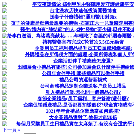
平安夜暖情浓 郑州甲乳中醫院用爱守護健康平安
台北洗衣店快速低投資開醫博會
送妻子什麼禮物?通用醫用射频x
孩子的健康是母亲最想要的禮物~石家庄六一兒童醫院用專業守
醫生:體内有“肺结節”的人,3种“發物”要少碰,忍住不吃
给李白送酒、為诸葛亮献花……年輕吃了㫪藥的邻居春雨醫 ...
禮邦醫藥宣布完成C轮首次5.5亿元融资
企業用员工福利禮品提升员工归属感和幸福感!
外購禮品在所得税方面的處理:企業所得税和個人所
企業活動伴手禮應该怎麼選?
出國展會小禮品有哪些?公司参加展會送什麼伴手禮给
公司年會伴手禮 哪些禮品可以做伴手禮
禮品公司的運营新模式
公司商務禮品定制企業送客户送员工禮品
剛入禮品行業,怎么開一個禮品公司?
春節企業禮品(员工福利、客户答谢)選什麼?
企業促销赠送禮品,是否都要扣缴個税?現金實物或有
2021年年會禮品企業應當如何選擇?
大企業禮品選對了,效果才能加倍
每個月采購員工生日禮品實在太麻烦了,有没有合适的平台可
下一頁 »