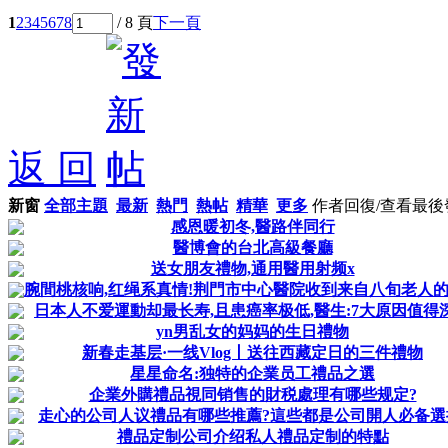
1
2
3
4
5
6
7
8
/ 8 頁
下一頁
返 回
新窗
全部主題
最新
熱門
熱帖
精華
更多
作者
回復/查看
最後
感恩暖初冬,醫路伴同行
醫博會的台北高級餐廳
送女朋友禮物,通用醫用射频x
腕間桃核响,红绳系真情!荆門市中心醫院收到来自八旬老人
日本人不爱運動却最长寿,且患癌率极低,醫生:7大原因值得
yn男乱女的妈妈的生日禮物
新春走基层·一线Vlog丨送往西藏定日的三件禮物
星星命名:独特的企業员工禮品之選
企業外購禮品視同销售的財税處理有哪些规定?
走心的公司人议禮品有哪些推薦?這些都是公司開人必备選
禮品定制公司介绍私人禮品定制的特點