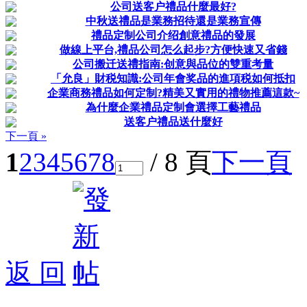
公司送客户禮品什麼最好?
中秋送禮品是業務招待還是業務宣傳
禮品定制公司介绍創意禮品的發展
做線上平台,禮品公司怎么起步?方便快速又省錢
公司搬迁送禮指南:创意與品位的雙重考量
「允良」財税知識:公司年會奖品的進項税如何抵扣
企業商務禮品如何定制?精美又實用的禮物推薦這款~
為什麼企業禮品定制會選擇工藝禮品
送客户禮品送什麼好
下一頁 »
1
2
3
4
5
6
7
8
/ 8 頁
下一頁
返 回