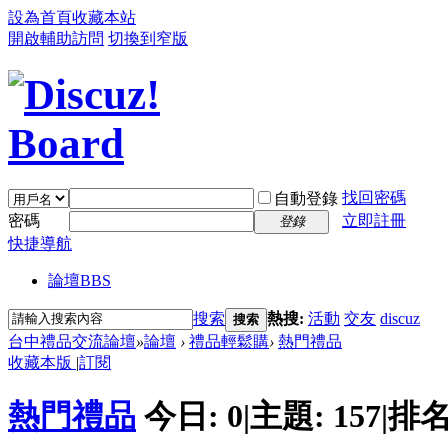
設為首頁
收藏本站
開啟輔助訪問
切換到窄版
找回密碼
自動登錄
密碼
立即註冊
登錄
快捷導航
論壇
BBS
搜索
熱搜:
活動
交友
discuz
搜索
台中禮品交流論壇
»
論壇
›
禮品輕鬆購
›
熱門禮品
收藏本版
|
訂閱
熱門禮品
今日:
0
|
主題:
157
|
排名