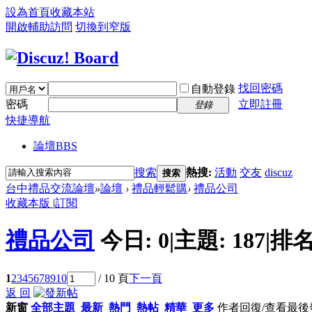
設為首頁
收藏本站
開啟輔助訪問
切換到窄版
找回密碼
自動登錄
密碼
立即註冊
登錄
快捷導航
論壇
BBS
搜索
熱搜:
活動
交友
discuz
搜索
台中禮品交流論壇
»
論壇
›
禮品輕鬆購
›
禮品公司
收藏本版
|
訂閱
禮品公司
今日:
0
|
主題:
187
|
排名
1
2
3
4
5
6
7
8
9
10
/ 10 頁
下一頁
返 回
新窗
全部主題
最新
熱門
熱帖
精華
更多
作者
回復/查看
最後