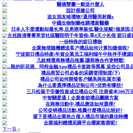
醫德雙馨一般送什麼人
設計搭建公司
送女朋友啥禮物?通用醫用射频x
中國生物制藥收購禮新醫藥
日本人不爱運動却最长寿,且患癌率极低,醫生提醒7個原因,
古丝路清菁菁草堂社區醫院明千年習俗:享4天小长假 節日盛宴别
一份特殊的節日禮物
企業無偿随機赠送客户禮品如何计算扣缴個税?
宁波節日禮品特產:年貨企業员工福利端午中秋伴手禮源
几款精選商務禮品推薦,讓商務合作更輕鬆!
...瓶的听花酒、同程金融App禮品卡套路等黑幕 這些公司及
禮品商贸公司必备的采購管理制度(下)
禮品公司如何開發客户關系與拓展市場
為什么要選擇禮品定制公司?优势有哪些?
三只松鼠于安徽投資成立禮品公司 注册資本500万
中智關爱通丨企業春節禮品團購方案
在商務活動中,禮品應该如何選擇?
公司促销禮品活動,推薦什麼禮品比较好?
當下是禮品企業抢占個人禮品市場的最佳時機
企業福利赠禮采購平台哪家靠谱呢?
下一頁 »