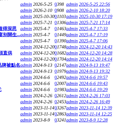
admin
2026-5-25
0
398
admin
2026-5-25 22:56
admin
2026-2-10
0
908
admin
2026-2-10 18:20
admin
2025-10-30
0
1103
admin
2025-10-30 17:19
admin
2025-7-21
0
1306
admin
2025-7-21 17:14
值得深思
admin
2025-4-7
0
1463
admin
2025-4-7 17:33
開生...
admin
2025-4-7
0
1449
admin
2025-4-7 17:19
admin
2025-4-7
0
1390
admin
2025-4-7 17:06
admin
2024-12-20
0
1748
admin
2024-12-20 14:43
頭直供
admin
2024-12-20
0
1682
admin
2024-12-20 14:28
admin
2024-12-20
0
1704
admin
2024-12-20 14:14
品牌被點名
admin
2024-9-13
0
2147
admin
2024-9-13 19:47
admin
2024-9-13
0
1979
admin
2024-9-13 19:32
admin
2024-6-6
0
2492
admin
2024-6-6 19:57
admin
2024-6-6
0
2007
admin
2024-6-6 19:43
元
admin
2024-6-6
0
1983
admin
2024-6-6 19:29
admin
2024-2-26
0
2612
admin
2024-2-26 17:03
admin
2024-2-26
0
2453
admin
2024-2-26 16:49
admin
2023-11-14
0
3267
admin
2023-11-14 12:39
admin
2023-11-14
0
2863
admin
2023-11-14 12:25
admin
2023-8-9
0
3241
admin
2023-8-9 12:28