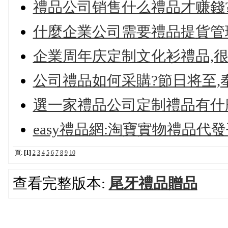
禮品公司销售什么禮品才赚錢
什麼企業公司需要禮品提貨管
企業周年庆定制文化衫禮品,
公司禮品如何采購?節日将至,奉
選一家禮品公司定制禮品有什
easy禮品網:淘寶實物禮品代
頁:
[1]
2
3
4
5
6
7
8
9
10
查看完整版本:
尾牙禮品贈品